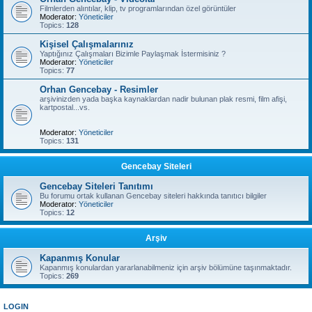
Filmlerden alıntılar, klip, tv programlarından özel görüntüler
Moderator:
Yöneticiler
Topics:
128
Kişisel Çalışmalarınız
Yaptığınız Çalışmaları Bizimle Paylaşmak İstermisiniz ?
Moderator:
Yöneticiler
Topics:
77
Orhan Gencebay - Resimler
arşivinizden yada başka kaynaklardan nadir bulunan plak resmi, film afişi,
kartpostal...vs.
Moderator:
Yöneticiler
Topics:
131
Gencebay Siteleri
Gencebay Siteleri Tanıtımı
Bu forumu ortak kullanan Gencebay siteleri hakkında tanıtıcı bilgiler
Moderator:
Yöneticiler
Topics:
12
Arşiv
Kapanmış Konular
Kapanmış konulardan yararlanabilmeniz için arşiv bölümüne taşınmaktadır.
Topics:
269
LOGIN