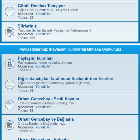
Gönül Dostları Tanışıyor
Diğer Gönül Dostları İle Tanışma Fırsatı.
Moderator:
Yöneticiler
Topics:
23
Şiirleriniz
Yazdığın Şiirleri Bizimle Paylaşmak İstermisiniz.?
Moderator:
Yöneticiler
Topics:
563
Paylaştıklarımız (Paylaşım Kurallarını Mutlaka Okuyunuz)
Paylaşım kuralları
Paylaşmadan önce mutlaka okuyun
Moderator:
Yöneticiler
Topics:
1
Diğer Sanatçılar Tarafından Seslendirilen Eserleri
Diğer sanatçılardan Gencebay şarkıları (Demo)
Moderator:
Yöneticiler
Topics:
61
Orhan Gencebay - Sesli Kayıtlar
Telif kapsamına girmeyen paylaşımlar
Moderator:
Yöneticiler
Topics:
36
Orhan Gencebay ve Bağlama
Onsuz Bağlama Düşünülemez.
Moderator:
Yöneticiler
Topics:
10
Orhan Gencebay - Videolar