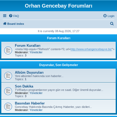
Orhan Gencebay Forumları
FAQ
Login
S
Board index
e
It is currently 08 Aug 2026, 17:27
a
Forum Kuralları
r
Forum Kuralları
c
<meta http-equiv="Refresh" content="0; url=
http://www.orhangencebayve.biz
">
Moderator:
Yöneticiler
h
Topics:
3
Duyurular, Son Gelişmeler
Albüm Duyuruları
Yeni albümleri hakkında son haberler...
Topics:
1
Son Dakika
TV/Radyo programlarının yayın gün ve saati. Diğer önemli duyurular...
Moderator:
Yöneticiler
Topics:
3
Basından Haberler
Gencebay Hakkında Basında Çıkmış Haberler, yazı dizileri...
Moderator:
Yöneticiler