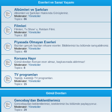
Eserleri ve Sanat Yaşamı
Albümleri ve Şarkıları
Albümleri ve Şarkıları Hakkında Görüşleriniz.
Moderator:
Yöneticiler
Topics:
86
Filmleri
Filmleri, Tv.Show' u, Reklam Filmi.
Moderator:
Yöneticiler
Topics:
22
Piyasada Olmayan Eserleri
Bazıları gerçek bazıları efsane eserler. Bildiklerinizi bu bölümde tartışabilirsiniz.
Moderator:
Yöneticiler
Topics:
49
Korsana Hayır
Gönül dostları Korsan eser almaz, başkasınada aldırtmaz!
Moderator:
Yöneticiler
Topics:
8
TV programları
Yaptığı, katıldığı TV programları.
Moderator:
Yöneticiler
Topics:
15
Gönül Dostları
Gencebay'dan Beklentilerimiz
Gencebaydan beklentilerimizi, isteklerimizi bu bölümde paylaşıyoruz.
Moderator:
Yöneticiler
Topics:
29