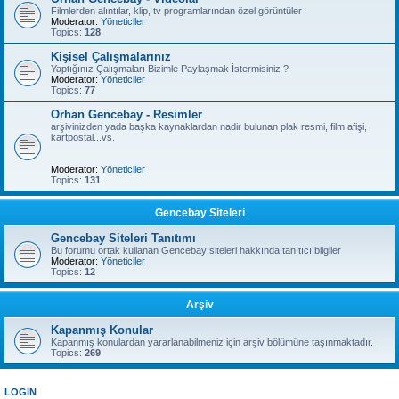
Filmlerden alıntılar, klip, tv programlarından özel görüntüler
Moderator:
Yöneticiler
Topics:
128
Kişisel Çalışmalarınız
Yaptığınız Çalışmaları Bizimle Paylaşmak İstermisiniz ?
Moderator:
Yöneticiler
Topics:
77
Orhan Gencebay - Resimler
arşivinizden yada başka kaynaklardan nadir bulunan plak resmi, film afişi,
kartpostal...vs.
Moderator:
Yöneticiler
Topics:
131
Gencebay Siteleri
Gencebay Siteleri Tanıtımı
Bu forumu ortak kullanan Gencebay siteleri hakkında tanıtıcı bilgiler
Moderator:
Yöneticiler
Topics:
12
Arşiv
Kapanmış Konular
Kapanmış konulardan yararlanabilmeniz için arşiv bölümüne taşınmaktadır.
Topics:
269
LOGIN