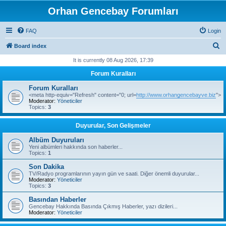
Orhan Gencebay Forumları
FAQ
Login
S
Board index
e
It is currently 08 Aug 2026, 17:39
a
Forum Kuralları
r
Forum Kuralları
c
<meta http-equiv="Refresh" content="0; url=
http://www.orhangencebayve.biz
">
Moderator:
Yöneticiler
h
Topics:
3
Duyurular, Son Gelişmeler
Albüm Duyuruları
Yeni albümleri hakkında son haberler...
Topics:
1
Son Dakika
TV/Radyo programlarının yayın gün ve saati. Diğer önemli duyurular...
Moderator:
Yöneticiler
Topics:
3
Basından Haberler
Gencebay Hakkında Basında Çıkmış Haberler, yazı dizileri...
Moderator:
Yöneticiler