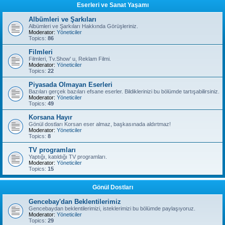
Eserleri ve Sanat Yaşamı
Albümleri ve Şarkıları
Albümleri ve Şarkıları Hakkında Görüşleriniz.
Moderator:
Yöneticiler
Topics:
86
Filmleri
Filmleri, Tv.Show' u, Reklam Filmi.
Moderator:
Yöneticiler
Topics:
22
Piyasada Olmayan Eserleri
Bazıları gerçek bazıları efsane eserler. Bildiklerinizi bu bölümde tartışabilirsiniz.
Moderator:
Yöneticiler
Topics:
49
Korsana Hayır
Gönül dostları Korsan eser almaz, başkasınada aldırtmaz!
Moderator:
Yöneticiler
Topics:
8
TV programları
Yaptığı, katıldığı TV programları.
Moderator:
Yöneticiler
Topics:
15
Gönül Dostları
Gencebay'dan Beklentilerimiz
Gencebaydan beklentilerimizi, isteklerimizi bu bölümde paylaşıyoruz.
Moderator:
Yöneticiler
Topics:
29