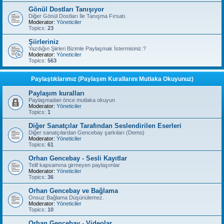
Gönül Dostları Tanışıyor
Diğer Gönül Dostları İle Tanışma Fırsatı.
Moderator:
Yöneticiler
Topics:
23
Şiirleriniz
Yazdığın Şiirleri Bizimle Paylaşmak İstermisiniz.?
Moderator:
Yöneticiler
Topics:
563
Paylaştıklarımız (Paylaşım Kurallarını Mutlaka Okuyunuz)
Paylaşım kuralları
Paylaşmadan önce mutlaka okuyun
Moderator:
Yöneticiler
Topics:
1
Diğer Sanatçılar Tarafından Seslendirilen Eserleri
Diğer sanatçılardan Gencebay şarkıları (Demo)
Moderator:
Yöneticiler
Topics:
61
Orhan Gencebay - Sesli Kayıtlar
Telif kapsamına girmeyen paylaşımlar
Moderator:
Yöneticiler
Topics:
36
Orhan Gencebay ve Bağlama
Onsuz Bağlama Düşünülemez.
Moderator:
Yöneticiler
Topics:
10
Orhan Gencebay - Videolar