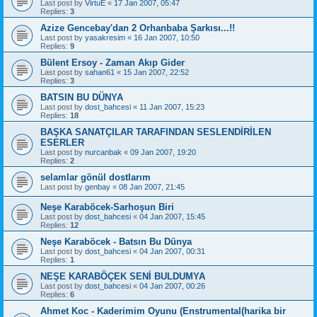
Last post by
VirtuE
«
17 Jan 2007, 05:47
Replies:
3
Azize Gencebay'dan 2 Orhanbaba Şarkısı...!!
Last post by
yasakresim
«
16 Jan 2007, 10:50
Replies:
9
Bülent Ersoy - Zaman Akıp Gider
Last post by
sahan61
«
15 Jan 2007, 22:52
Replies:
3
BATSIN BU DÜNYA
Last post by
dost_bahcesi
«
11 Jan 2007, 15:23
Replies:
18
BAŞKA SANATÇILAR TARAFINDAN SESLENDİRİLEN
ESERLER
Last post by
nurcanbak
«
09 Jan 2007, 19:20
Replies:
2
selamlar gönül dostlarım
Last post by
genbay
«
08 Jan 2007, 21:45
Neşe Karaböcek-Sarhoşun Biri
Last post by
dost_bahcesi
«
04 Jan 2007, 15:45
Replies:
12
Neşe Karaböcek - Batsın Bu Dünya
Last post by
dost_bahcesi
«
04 Jan 2007, 00:31
Replies:
1
NEŞE KARABÖÇEK SENİ BULDUMYA
Last post by
dost_bahcesi
«
04 Jan 2007, 00:26
Replies:
6
Ahmet Koc - Kaderimim Oyunu (Enstrumental(harika bir