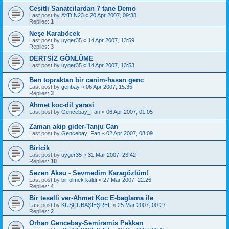
Cesitli Sanatcilardan 7 tane Demo
Last post by
AYDIN23
«
20 Apr 2007, 09:38
Replies:
1
Neşe Karaböcek
Last post by
uyger35
«
14 Apr 2007, 13:59
Replies:
3
DERTSİZ GÖNLÜME
Last post by
uyger35
«
14 Apr 2007, 13:53
Ben topraktan bir canim-hasan genc
Last post by
genbay
«
06 Apr 2007, 15:35
Replies:
3
Ahmet koc-dil yarasi
Last post by
Gencebay_Fan
«
06 Apr 2007, 01:05
Zaman akip gider-Tanju Can
Last post by
Gencebay_Fan
«
02 Apr 2007, 08:09
Biricik
Last post by
uyger35
«
31 Mar 2007, 23:42
Replies:
10
Sezen Aksu - Sevmedim Karagözlüm!
Last post by
bir ölmek kaldı
«
27 Mar 2007, 22:26
Replies:
4
Bir teselli ver-Ahmet Koc E-baglama ile
Last post by
KUŞÇUBAŞIEŞREF
«
25 Mar 2007, 00:27
Replies:
2
Orhan Gencebay-Semiramis Pekkan