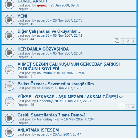
GÖNÜL AKKOR
Last post by
genex
«
23 Jan 2008, 09:58
Replies:
2
YENİ
Last post by
uyger35
«
26 Nov 2007, 12:43
Replies:
15
Diğer Çalışmaları ve Okuyanlar...
Last post by
uyger35
«
05 Nov 2007, 22:41
Replies:
44
1
2
3
HER DAMLA GÖZYAŞINDA
Last post by
uyger35
«
05 Nov 2007, 22:34
Replies:
7
AHMET SEZGİN ÇALIKUŞU'NUN GENCEBAY ŞARKISI
OLDUĞUNU SÖYLEDİ
Last post by
ufkumufuk
«
10 Jul 2007, 22:58
Replies:
4
Belkıs Özener - Sevemedim karagözlüm
Last post by
ss-sirius
«
09 Jun 2007, 15:05
YÜKSEL ÖZKASAP - AŞK MEZARI / AKŞAM GÜNEŞİ ve...
Last post by
Gencebay_NL
«
07 Jun 2007, 22:27
Replies:
25
1
2
Cesitli Sanatcilardan 7 tane Demo-2
Last post by
Gencebay_Fan
«
16 May 2007, 07:34
Replies:
3
ANLATMAK İSTESEM
Last post by
uyger35
«
20 Apr 2007, 16:47