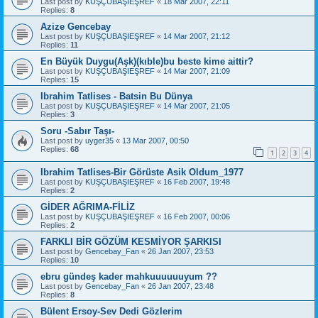
Last post by
KUŞÇUBAŞIEŞREF
«
18 Mar 2007, 22:11
Replies:
8
Azize Gencebay
Last post by
KUŞÇUBAŞIEŞREF
«
14 Mar 2007, 21:12
Replies:
11
En Büyük Duygu(Aşk)(kıble)bu beste kime aittir?
Last post by
KUŞÇUBAŞIEŞREF
«
14 Mar 2007, 21:09
Replies:
15
Ibrahim Tatlises - Batsin Bu Dünya
Last post by
KUŞÇUBAŞIEŞREF
«
14 Mar 2007, 21:05
Replies:
3
Soru -Sabır Taşı-
Last post by
uyger35
«
13 Mar 2007, 00:50
Replies:
68
1
2
3
4
Ibrahim Tatlises-Bir Görüste Asik Oldum_1977
Last post by
KUŞÇUBAŞIEŞREF
«
16 Feb 2007, 19:48
Replies:
2
GİDER AĞRIMA-FİLİZ
Last post by
KUŞÇUBAŞIEŞREF
«
16 Feb 2007, 00:06
Replies:
2
FARKLI BİR GÖZÜM KESMİYOR ŞARKISI
Last post by
Gencebay_Fan
«
26 Jan 2007, 23:53
Replies:
10
ebru gündeş kader mahkuuuuuuyum ??
Last post by
Gencebay_Fan
«
26 Jan 2007, 23:48
Replies:
8
Bülent Ersoy-Sev Dedi Gözlerim