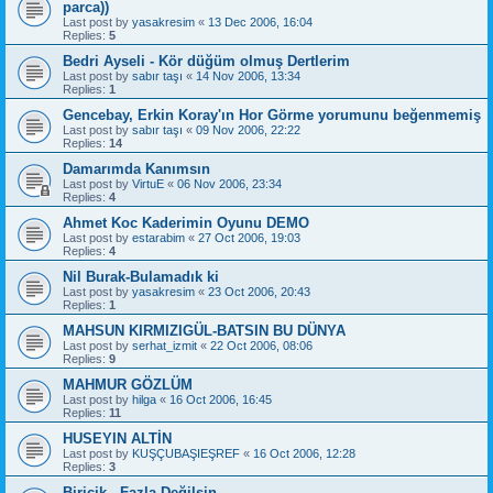
parca))
Last post by
yasakresim
«
13 Dec 2006, 16:04
Replies:
5
Bedri Ayseli - Kör düğüm olmuş Dertlerim
Last post by
sabır taşı
«
14 Nov 2006, 13:34
Replies:
1
Gencebay, Erkin Koray'ın Hor Görme yorumunu beğenmemiş
Last post by
sabır taşı
«
09 Nov 2006, 22:22
Replies:
14
Damarımda Kanımsın
Last post by
VirtuE
«
06 Nov 2006, 23:34
Replies:
4
Ahmet Koc Kaderimin Oyunu DEMO
Last post by
estarabim
«
27 Oct 2006, 19:03
Replies:
4
Nil Burak-Bulamadık ki
Last post by
yasakresim
«
23 Oct 2006, 20:43
Replies:
1
MAHSUN KIRMIZIGÜL-BATSIN BU DÜNYA
Last post by
serhat_izmit
«
22 Oct 2006, 08:06
Replies:
9
MAHMUR GÖZLÜM
Last post by
hilga
«
16 Oct 2006, 16:45
Replies:
11
HUSEYIN ALTİN
Last post by
KUŞÇUBAŞIEŞREF
«
16 Oct 2006, 12:28
Replies:
3
Biricik - Fazla Değilsin