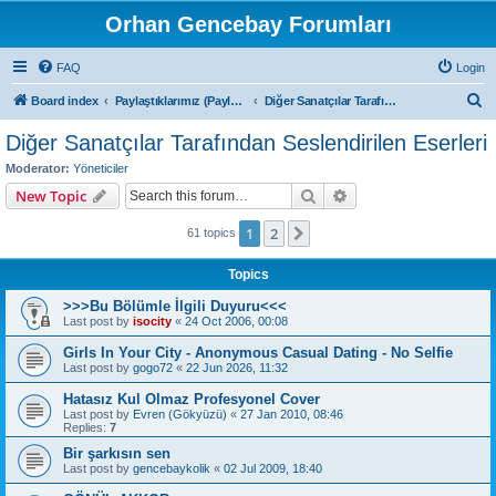
Orhan Gencebay Forumları
FAQ
Login
S
Board index
Paylaştıklarımız (Paylaşım Kurallarını Mutlaka Okuyunuz)
Diğer Sanatçılar Tarafından Seslendirilen Eserleri
e
Diğer Sanatçılar Tarafından Seslendirilen Eserleri
a
Moderator:
Yöneticiler
r
Search
Advanced search
New Topic
c
1
2
Next
61 topics
h
Topics
>>>Bu Bölümle İlgili Duyuru<<<
Last post by
isocity
«
24 Oct 2006, 00:08
Girls In Your City - Anonymous Casual Dating - No Selfie
Last post by
gogo72
«
22 Jun 2026, 11:32
Hatasız Kul Olmaz Profesyonel Cover
Last post by
Evren (Gökyüzü)
«
27 Jan 2010, 08:46
Replies:
7
Bir şarkısın sen
Last post by
gencebaykolik
«
02 Jul 2009, 18:40