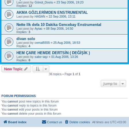
Last post by
Gönül_Dostu
«
23 Sep 2006, 19:23
Replies:
12
AKMA GÖZLERİMDEN ENSTRUMENTAL
Last post by
HASAN
«
22 Sep 2006, 13:11
Nette Ilk defa 10 Dakika Gencebay Enstrumental
Last post by
Aytac
«
08 Sep 2006, 14:50
Replies:
3
divan solo
Last post by
cemal5555
«
25 Aug 2006, 18:53
Replies:
4
HEM ÇARE HEMDE DERTSİN ( DEĞİŞİK )
Last post by
sabır taşı
«
01 Aug 2006, 13:26
Replies:
8
New Topic
36 topics • Page
1
of
1
Jump to
FORUM PERMISSIONS
You
cannot
post new topics in this forum
You
cannot
reply to topics in this forum
You
cannot
edit your posts in this forum
You
cannot
delete your posts in this forum
Board index
Contact us
Delete cookies
All times are
UTC+03:00