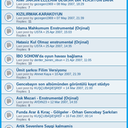
KİMİ SARSIN ELLERİM DEGISIK BIR VERSIYON DAHA
Last post by
gezegen1969
«
08 May 2007, 18:29
Replies:
7
KIZILIRMAK-KARAKOYUN
Last post by
gezegen1969
«
07 May 2007, 21:39
Replies:
11
Idama Mahkumum Enstrumental (Orjinal)
Last post by
USTA
«
25 Apr 2007, 15:03
Replies:
8
Hatasiz Kul Olmaz enstrumental (Orjinal)
Last post by
USTA
«
25 Apr 2007, 14:35
Replies:
9
İBO SOHOW'da oyun havası bağlama
Last post by
dertler_benim_olsun
«
21 Apr 2007, 11:05
Replies:
10
Ümit şarkısı Filim Versiyonu
Last post by
Ahmet Kaya
«
10 Apr 2007, 21:39
Replies:
3
Gencebayın son albümünden görüntülü kayıt stüdyo
Last post by
KUŞÇUBAŞIEŞREF
«
14 Mar 2007, 21:00
Replies:
1
Ask Mezari - Enstrumental (Orjinal)
Last post by
AYDIN23
«
12 Mar 2007, 14:33
Replies:
8
Funda Arar & Kıraç - Gölgeler - Orhan Gencebay Şarkıları
Last post by
KUŞÇUBAŞIEŞREF
«
16 Feb 2007, 00:14
Replies:
6
Artik Sevenlere Saygi kalmamis