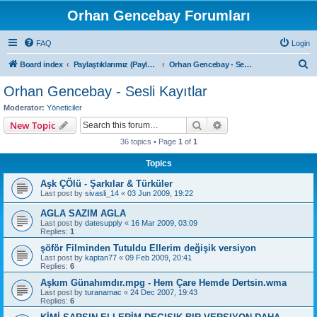
Orhan Gencebay Forumları
FAQ
Login
S
Board index
Paylaştıklarımız (Paylaşım Kurallarını Mutlaka Okuyunuz)
Orhan Gencebay - Sesli Kayıtlar
e
Orhan Gencebay - Sesli Kayıtlar
a
Moderator:
Yöneticiler
r
Search
Advanced search
New Topic
c
36 topics • Page
1
of
1
h
Topics
Aşk ÇÖlü - Şarkılar & Türküler
Last post by
sivasli_14
«
03 Jun 2009, 19:22
AGLA SAZIM AGLA
Last post by
datesupply
«
16 Mar 2009, 03:09
Replies:
1
şöför Filminden Tutuldu Ellerim değişik versiyon
Last post by
kaptan77
«
09 Feb 2009, 20:41
Replies:
6
Aşkım Günahımdır.mpg - Hem Çare Hemde Dertsin.wma
Last post by
turanamac
«
24 Dec 2007, 19:43
Replies:
6