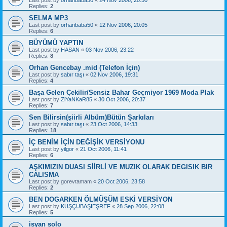
Replies:
2
SELMA MP3
Last post by
orhanbaba50
«
12 Nov 2006, 20:05
Replies:
6
BÜYÜMÜ YAPTIN
Last post by
HASAN
«
03 Nov 2006, 23:22
Replies:
8
Orhan Gencebay .mid (Telefon İçin)
Last post by
sabır taşı
«
02 Nov 2006, 19:31
Replies:
4
Başa Gelen Çekilir/Sensiz Bahar Geçmiyor 1969 Moda Plak
Last post by
ZiYaNKaR85
«
30 Oct 2006, 20:37
Replies:
7
Sen Bilirsin(şiirli Albüm)Bütün Şarkıları
Last post by
sabır taşı
«
23 Oct 2006, 14:33
Replies:
18
İÇ BENİM İÇİN DEĞİŞİK VERSİYONU
Last post by
yilgor
«
21 Oct 2006, 11:41
Replies:
6
AŞKIMIZIN DUASI SİİRLİ VE MUZIK OLARAK DEGISIK BIR
CALISMA
Last post by
gorevtamam
«
20 Oct 2006, 23:58
Replies:
2
BEN DOGARKEN ÖLMÜŞÜM ESKİ VERSİYON
Last post by
KUŞÇUBAŞIEŞREF
«
28 Sep 2006, 22:08
Replies:
5
isyan solo