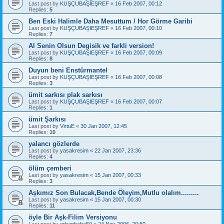
Last post by
KUŞÇUBAŞIEŞREF
«
16 Feb 2007, 00:12
Replies:
5
Ben Eski Halimle Daha Mesuttum / Hor Görme Garibi
Last post by
KUŞÇUBAŞIEŞREF
«
16 Feb 2007, 00:10
Replies:
7
Al Senin Olsun Degisik ve farkli version!
Last post by
KUŞÇUBAŞIEŞREF
«
16 Feb 2007, 00:09
Replies:
8
Duyun beni Enstürmantel
Last post by
KUŞÇUBAŞIEŞREF
«
16 Feb 2007, 00:08
Replies:
3
ümit sarkısı plak sarkısı
Last post by
KUŞÇUBAŞIEŞREF
«
16 Feb 2007, 00:07
Replies:
1
ümit Şarkısı
Last post by
VirtuE
«
30 Jan 2007, 12:45
Replies:
10
yalancı gözlerde
Last post by
yasakresim
«
22 Jan 2007, 23:36
Replies:
4
ölüm çemberi
Last post by
yasakresim
«
15 Jan 2007, 00:33
Replies:
3
Aşkımız Son Bulacak,Bende Öleyim,Mutlu olalım.........
Last post by
yasakresim
«
15 Jan 2007, 00:30
Replies:
11
öyle Bir Aşk-Filim Versiyonu
Last post by
orhanbaba50
«
24 Nov 2006, 20:50