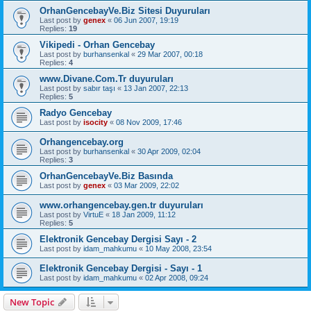
OrhanGencebayVe.Biz Sitesi Duyuruları
Last post by
genex
«
06 Jun 2007, 19:19
Replies:
19
Vikipedi - Orhan Gencebay
Last post by
burhansenkal
«
29 Mar 2007, 00:18
Replies:
4
www.Divane.Com.Tr duyuruları
Last post by
sabır taşı
«
13 Jan 2007, 22:13
Replies:
5
Radyo Gencebay
Last post by
isocity
«
08 Nov 2009, 17:46
Orhangencebay.org
Last post by
burhansenkal
«
30 Apr 2009, 02:04
Replies:
3
OrhanGencebayVe.Biz Basında
Last post by
genex
«
03 Mar 2009, 22:02
www.orhangencebay.gen.tr duyuruları
Last post by
VirtuE
«
18 Jan 2009, 11:12
Replies:
5
Elektronik Gencebay Dergisi Sayı - 2
Last post by
idam_mahkumu
«
10 May 2008, 23:54
Elektronik Gencebay Dergisi - Sayı - 1
Last post by
idam_mahkumu
«
02 Apr 2008, 09:24
New Topic