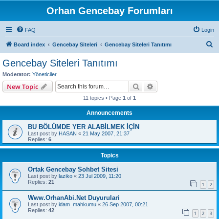
Orhan Gencebay Forumları
FAQ
Login
S
Board index
Gencebay Siteleri
Gencebay Siteleri Tanıtımı
e
Gencebay Siteleri Tanıtımı
a
Moderator:
Yöneticiler
r
Search
Advanced search
New Topic
c
11 topics • Page
1
of
1
h
Announcements
BU BÖLÜMDE YER ALABİLMEK İÇİN
Last post by
HASAN
«
21 May 2007, 21:37
Replies:
6
Topics
Ortak Gencebay Sohbet Sitesi
Last post by
laziko
«
23 Jul 2009, 11:20
Replies:
21
1
2
Www.OrhanAbi.Net Duyurulari
Last post by
idam_mahkumu
«
26 Sep 2007, 00:21
Replies:
42
1
2
3