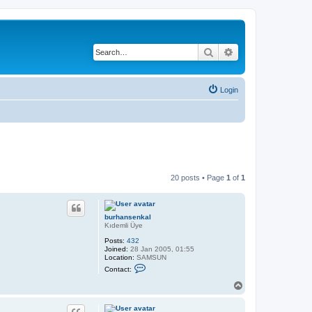
Search
Advanced search
Login
20 posts • Page
1
of
1
burhansenkal
Kıdemli Üye
Posts:
432
Joined:
28 Jan 2005, 01:55
Location:
SAMSUN
C
Contact:
o
n
T
t
o
a
p
c