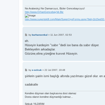
Ne Arabeskçi Ne Damarcıyız, Bizler Gencebaycıyız!
http://www.OrhanGencebayVe.Biz
http://www.superteklif.com/Main/SuperUyeFormu.aspx?bid=1b15ed32
P
by
burhansenkal
»
11 Jun 2007, 02:53
o
s
eh.
t
Hüseyin kardeşim "sabır "dedi ise bana da sabır düşer.
Bekleyelim arkadaşlar.
Gözüne,eline,yüreğine kuvvet Hüseyin.
P
by
e-selcuk
»
22 Jul 2007, 19:48
o
s
şiirlerin şairin ismi başlığı altında yazılması güzel olur. en
t
sadakatle
Kendine düşman olan başkasına dost olamaz
Dostu olanın kendine düşmanlığı kalmaz...
Selçuk YILDIRIM