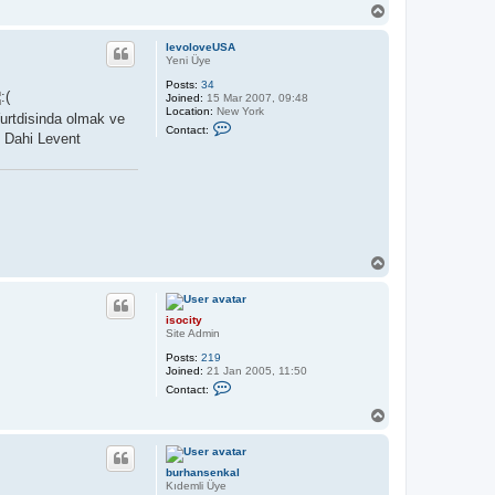
T
o
p
levoloveUSA
Yeni Üye
Posts:
34
Joined:
15 Mar 2007, 09:48
Location:
New York
Yurtdisinda olmak ve
C
Contact:
o
. Dahi Levent
n
t
a
c
t
l
e
v
o
T
l
o
o
p
v
e
isocity
U
Site Admin
S
A
Posts:
219
Joined:
21 Jan 2005, 11:50
C
Contact:
o
n
T
t
o
a
p
c
t
burhansenkal
i
Kıdemli Üye
s