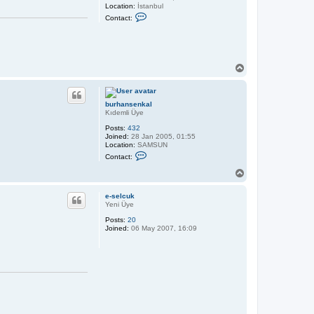
a
Location:
İstanbul
n
C
Contact:
s
o
e
n
n
t
k
a
a
c
l
t
T
g
o
e
p
n
e
burhansenkal
x
Kıdemli Üye
Posts:
432
Joined:
28 Jan 2005, 01:55
Location:
SAMSUN
C
Contact:
o
n
T
t
o
a
p
c
e-selcuk
t
Yeni Üye
b
Posts:
20
u
Joined:
06 May 2007, 16:09
r
h
a
n
s
e
n
k
a
l