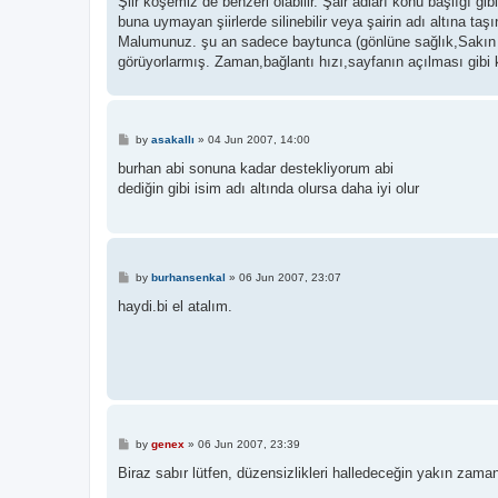
Şiir köşemiz de benzeri olabilir. Şair adları konu başlığı gibi,
buna uymayan şiirlerde silinebilir veya şairin adı altına taşın
Malumunuz. şu an sadece baytunca (gönlüne sağlık,Sakın ha y
görüyorlarmış. Zaman,bağlantı hızı,sayfanın açılması gibi 
P
by
asakallı
»
04 Jun 2007, 14:00
o
s
burhan abi sonuna kadar destekliyorum abi
t
dediğin gibi isim adı altında olursa daha iyi olur
P
by
burhansenkal
»
06 Jun 2007, 23:07
o
s
haydi.bi el atalım.
t
P
by
genex
»
06 Jun 2007, 23:39
o
s
Biraz sabır lütfen, düzensizlikleri halledeceğin yakın zama
t