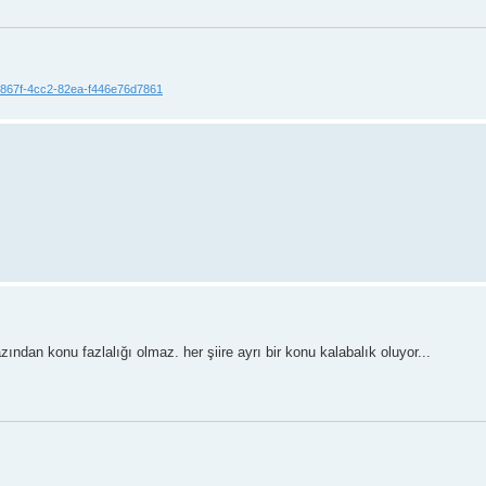
-867f-4cc2-82ea-f446e76d7861
 azından konu fazlalığı olmaz. her şiire ayrı bir konu kalabalık oluyor...