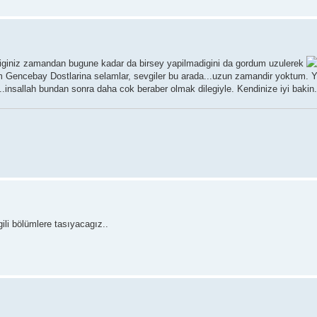
zdiginiz zamandan bugune kadar da birsey yapilmadigini da gordum uzulerek
. Tum Gencebay Dostlarina selamlar, sevgiler bu arada...uzun zamandir yoktum. 
.insallah bundan sonra daha cok beraber olmak dilegiyle. Kendinize iyi bakin
gili bölümlere tasıyacagız..