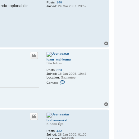
Posts:
146
da toplanabilir.
Joined:
24 Mar 2007, 23:59
T
o
p
idam_mahkumu
Site Admin
Posts:
323
Joined:
16 Jan 2005, 19:43
Location:
Gaziantep
C
Contact:
o
n
t
a
c
t
T
i
o
d
p
a
m
burhansenkal
_
Kıdemli Üye
m
a
Posts:
432
h
Joined:
28 Jan 2005, 01:55
k
Location:
SAMSUN