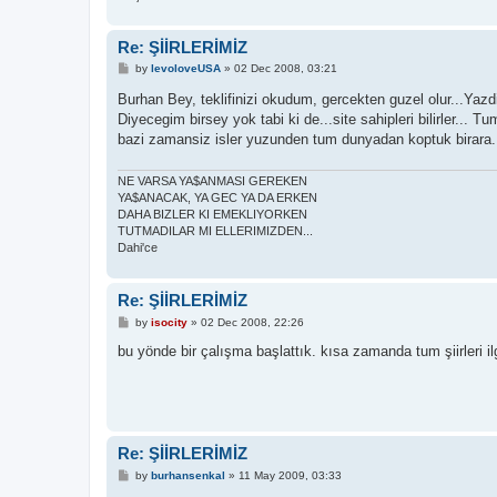
Re: ŞİİRLERİMİZ
P
by
levoloveUSA
»
02 Dec 2008, 03:21
o
s
Burhan Bey, teklifinizi okudum, gercekten guzel olur...Ya
t
Diyecegim birsey yok tabi ki de...site sahipleri bilirler..
bazi zamansiz isler yuzunden tum dunyadan koptuk birara..
NE VARSA YA$ANMASI GEREKEN
YA$ANACAK, YA GEC YA DA ERKEN
DAHA BIZLER KI EMEKLIYORKEN
TUTMADILAR MI ELLERIMIZDEN...
Dahi'ce
Re: ŞİİRLERİMİZ
P
by
isocity
»
02 Dec 2008, 22:26
o
s
bu yönde bir çalışma başlattık. kısa zamanda tum şiirleri il
t
Re: ŞİİRLERİMİZ
P
by
burhansenkal
»
11 May 2009, 03:33
o