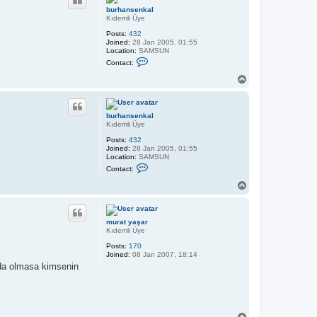
t
burhansenkal
b
Kıdemli Üye
u
r
Posts:
432
h
Joined:
28 Jan 2005, 01:55
a
Location:
SAMSUN
n
C
Contact:
s
o
e
n
T
n
t
o
k
a
a
p
c
l
t
burhansenkal
b
Kıdemli Üye
u
r
Posts:
432
h
Joined:
28 Jan 2005, 01:55
a
Location:
SAMSUN
n
C
Contact:
s
o
e
n
T
n
t
o
k
a
a
p
c
l
t
murat yaşar
b
Kıdemli Üye
u
r
Posts:
170
h
Joined:
08 Jan 2007, 18:14
a
 da olmasa kimsenin
n
s
e
n
k
a
T