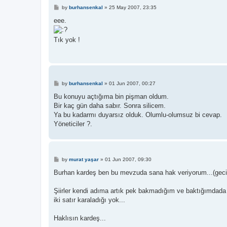
P
by
burhansenkal
»
25 May 2007, 23:35
o
s
eee.
t
Tık yok !
P
by
burhansenkal
»
01 Jun 2007, 00:27
o
s
Bu konuyu açtığıma bin pişman oldum.
t
Bir kaç gün daha sabır. Sonra silicem.
Ya bu kadarmı duyarsız olduk. Olumlu-olumsuz bi cevap.
Yöneticiler ?.
P
by
murat yaşar
»
01 Jun 2007, 09:30
o
s
Burhan kardeş ben bu mevzuda sana hak veriyorum...(geci
t
Şiirler kendi adıma artık pek bakmadığım ve baktığımdada b
iki satır karaladığı yok...
Haklısın kardeş...