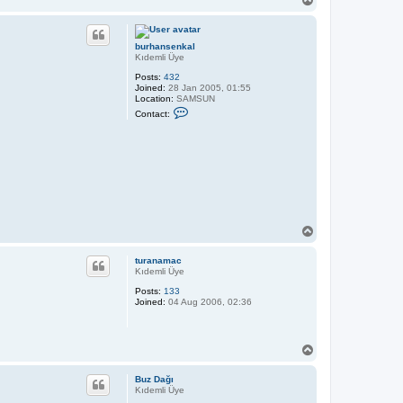
l
o
p
burhansenkal
Kıdemli Üye
Posts:
432
Joined:
28 Jan 2005, 01:55
Location:
SAMSUN
C
Contact:
o
n
t
a
c
t
b
u
r
h
a
T
n
o
s
p
e
turanamac
n
Kıdemli Üye
k
Posts:
133
a
Joined:
04 Aug 2006, 02:36
l
T
o
p
Buz Dağı
Kıdemli Üye