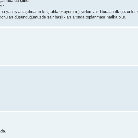
altında da şiirler.
ır.
anlış anlaşılmasın ki iştahla okuyorum.) şiirleri var. Buraları ilk gezenler s
konuları düşündüğümüzde şair başlıkları altında toplanması harika olur.
nda.