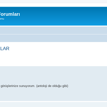
orumları
rumu
JLAR
ed search
 görüşlerinize sunuyorum. (antoloji de olduğu gibi)