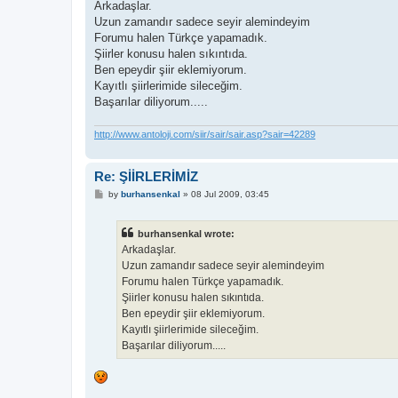
s
Arkadaşlar.
t
Uzun zamandır sadece seyir alemindeyim
Forumu halen Türkçe yapamadık.
Şiirler konusu halen sıkıntıda.
Ben epeydir şiir eklemiyorum.
Kayıtlı şiirlerimide sileceğim.
Başarılar diliyorum.....
http://www.antoloji.com/siir/sair/sair.asp?sair=42289
Re: ŞİİRLERİMİZ
P
by
burhansenkal
»
08 Jul 2009, 03:45
o
s
t
burhansenkal wrote:
Arkadaşlar.
Uzun zamandır sadece seyir alemindeyim
Forumu halen Türkçe yapamadık.
Şiirler konusu halen sıkıntıda.
Ben epeydir şiir eklemiyorum.
Kayıtlı şiirlerimide sileceğim.
Başarılar diliyorum.....