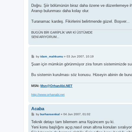
o
s
Doğru. Şiir bölümünün biraz daha özene ve düzenlemeye ihti
t
Aranıp bulunması daha kolay olur.
Turanamac kardeş. Fikirlerini belirtmende güzel. Boşver...
BUGÜN BİR GARİPLİK VAR Kİ ÜSTÜMDE
SENİ ARIYORUM...
P
by
idam_mahkumu
»
03 Jun 2007, 10:19
o
s
Şuan için mümkün görünmüyor zira forum sistemimizde sub-
t
Bu sistemin kurulması söz konusu. Hüseyin abinin de buna
MSN:
Msn@OrhanAbi.NET
http://www.orhanabi.net
Acaba
P
by
burhansenkal
»
04 Jun 2007, 01:02
o
s
Teknik detayı tam bilemem ama füşüncem şu ki.
t
Yeni konu başlığını açıp,nasıl onun altına konuları sıralıyo