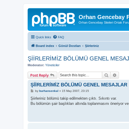
Orhan Gencebay F
Orhan Gencebay Siteleri Ortak Fo
Quick links
FAQ
Board index
Gönül Dostları
Şiirleriniz
ŞİİRLERİMİZ BÖLÜMÜ GENEL MESA
Moderator:
Yöneticiler
Search
Advanc
Post Reply
ŞİİRLERİMİZ BÖLÜMÜ GENEL MESAJLAR
P
by
burhansenkal
»
15 May 2007, 23:15
o
s
Şiirleriniz bölümü takip edilmekten çıktı. Sıkıntı var.
t
Bu bölümün şair başlıkları altında toplanmasını öneriyor ve