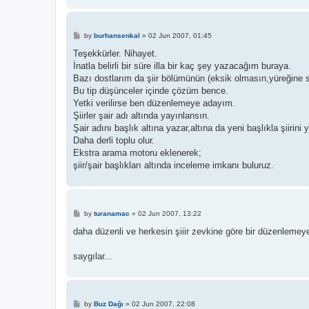
P
by
burhansenkal
»
02 Jun 2007, 01:45
o
s
Teşekkürler. Nihayet.
t
İnatla belirli bir süre illa bir kaç şey yazacağım buraya.
Bazı dostlarım da şiir bölümünün (eksik olmasın,yüreğine sa
Bu tip düşünceler içinde çözüm bence.
Yetki verilirse ben düzenlemeye adayım.
Şiirler şair adı altında yayınlansın.
Şair adını başlık altına yazar,altına da yeni başlıkla şiirini 
Daha derli toplu olur.
Ekstra arama motoru eklenerek;
şiir/şair başlıkları altında inceleme imkanı buluruz.
P
by
turanamac
»
02 Jun 2007, 13:22
o
s
daha düzenli ve herkesin şiiir zevkine göre bir düzenlemey
t
saygılar...
P
by
Buz Dağı
»
02 Jun 2007, 22:08