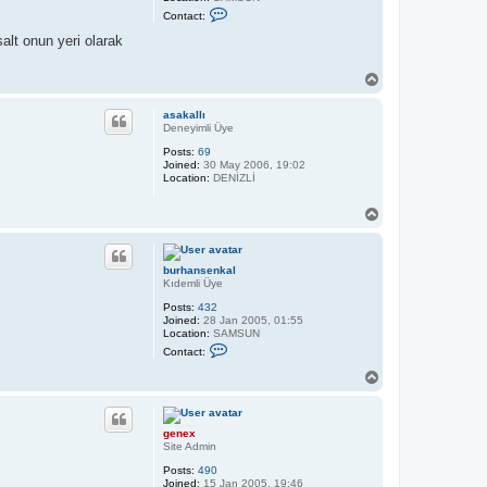
u
C
Contact:
m
o
u
n
alt onun yeri olarak
t
a
c
T
t
o
b
p
u
asakallı
r
Deneyimli Üye
h
Posts:
69
a
Joined:
30 May 2006, 19:02
n
Location:
DENİZLİ
s
e
n
T
k
o
a
p
l
burhansenkal
Kıdemli Üye
Posts:
432
Joined:
28 Jan 2005, 01:55
Location:
SAMSUN
C
Contact:
o
n
T
t
o
a
p
c
t
genex
b
Site Admin
u
r
Posts:
490
h
Joined:
15 Jan 2005, 19:46