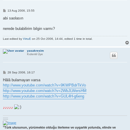
P
13 Aug 2006, 15:55
o
s
abi saolasın
t
nerede bulabilirim bilgin varmı?
Last edited by
VirtuE
on 25 Oct 2006, 14:44, edited 1 time in total.
yasakresim
Kıdemli Üye
P
28 Sep 2006, 16:17
o
s
Hâlâ bulamayan varsa
t
http://www.youtube.com/watch?v=9KWPBdrTkVo
http://www.youtube.com/watch?v=2WbJLWersHM
http://www.youtube.com/watch?v=GUL4H-g6eng
♪♪♪♪♪
::::::
"Türk ulusunun, yürümekte olduğu ilerleme ve uygarlık yolunda, elinde ve