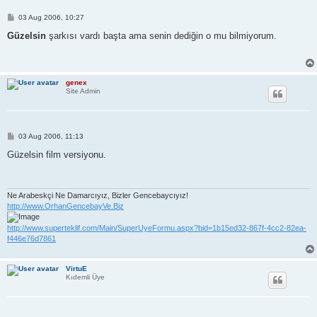
P
03 Aug 2006, 10:27
o
s
Güzelsin
şarkısı vardı başta ama senin dediğin o mu bilmiyorum.
t
genex
Site Admin
P
03 Aug 2006, 11:13
o
s
Güzelsin film versiyonu.
t
Ne Arabeskçi Ne Damarcıyız, Bizler Gencebaycıyız!
http://www.OrhanGencebayVe.Biz
http://www.superteklif.com/Main/SuperUyeFormu.aspx?bid=1b15ed32-867f-4cc2-82ea-
f446e76d7861
VirtuE
Kıdemli Üye