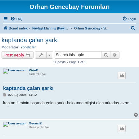
Orhan Gencebay Forumları
FAQ
Login
S
Board index
Paylaştıklarımız (Paylaşım Kurallarını Mutlaka Okuyunuz)
Orhan Gencebay - Videolar
e
kaptanda çalan şarkı
a
Moderator:
Yöneticiler
r
Search
Advanced s
Post Reply
c
11 posts • Page
1
of
1
h
VirtuE
Kıdemli Üye
kaptanda çalan şarkı
P
02 Aug 2006, 14:12
o
s
kaptan filminin başında çalan şarkı hakkında bilgisi olan arkadaş avrmı
t
Gececi®
Deneyimli Üye