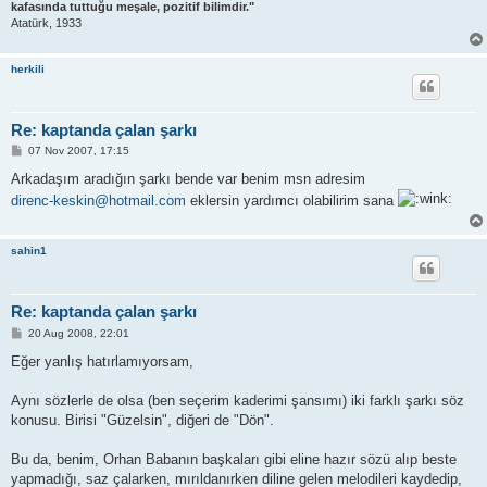
kafasında tuttuğu meşale, pozitif bilimdir."
Atatürk, 1933
herkili
Re: kaptanda çalan şarkı
P
07 Nov 2007, 17:15
o
s
Arkadaşım aradığın şarkı bende var benim msn adresim
t
direnc-keskin@hotmail.com
eklersin yardımcı olabilirim sana
sahin1
Re: kaptanda çalan şarkı
P
20 Aug 2008, 22:01
o
s
Eğer yanlış hatırlamıyorsam,
t
Aynı sözlerle de olsa (ben seçerim kaderimi şansımı) iki farklı şarkı söz
konusu. Birisi "Güzelsin", diğeri de "Dön".
Bu da, benim, Orhan Babanın başkaları gibi eline hazır sözü alıp beste
yapmadığı, saz çalarken, mırıldanırken diline gelen melodileri kaydedip,