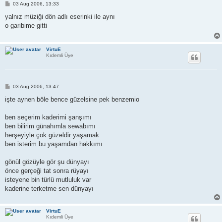
P
03 Aug 2006, 13:33
o
s
yalnız müziği dön adlı eserinki ile aynı
t
o garibime gitti
VirtuE
Kıdemli Üye
P
03 Aug 2006, 13:47
o
s
işte aynen böle bence güzelsine pek benzemio
t
ben seçerim kaderimi şanşımı
ben bilirim günahımla sewabımı
herşeyiyle çok güzeldir yaşamak
ben isterim bu yaşamdan hakkımı
gönül gözüyle gör şu dünyayı
önce gerçeği tat sonra rüyayı
isteyene bin türlü mutluluk var
kaderine terketme sen dünyayı
VirtuE
Kıdemli Üye