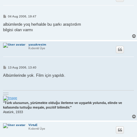
P
04 Aug 2006, 19:47
o
s
albümlerde yoq herhalde bu şarkı araştırdım
t
bilgisi olan varmı
yasakresim
Kıdemli Üye
P
13 Aug 2006, 13:40
o
s
Albümlerinde yok. Film için yapıldı.
t
::::::
"Türk ulusunun, yürümekte olduğu ilerleme ve uygarlık yolunda, elinde ve
kafasında tuttuğu meşale, pozitif bilimdir."
Atatürk, 1933
VirtuE
Kıdemli Üye